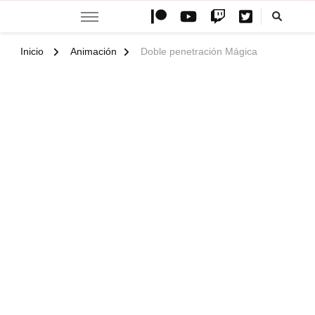
Teemovsall
Página web oficial de Teemovsall con contenido especial con
animaciones, wallpapers e ilustraciones
Inicio
Animación
Doble penetración Mágica